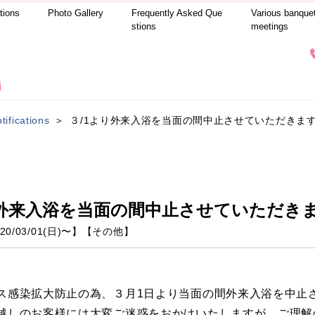
tions
Photo Gallery
Frequently Asked Que
Various banque
stions
meetings
tifications
３/1より外来入浴を当面の間中止させていただきま
り外来入浴を当面の間中止させていただき
20/03/01(日)
〜】
【
その他
】
ス感染拡大防止の為、３月1日より当面の間外来入浴を中止
越しのお客様には大変ご迷惑をおかけいたしますが、ご理解