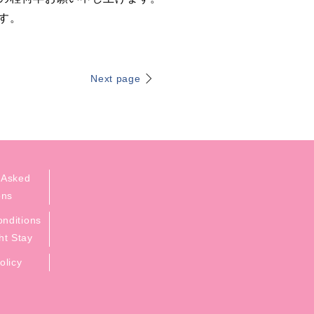
す。
Next page
 Asked
ons
nditions
ht Stay
olicy