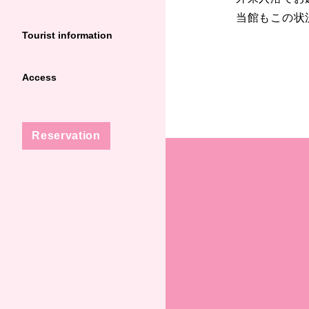
当館もこの状
Tourist information
Access
Reservation