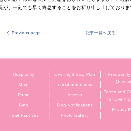
況が、一刻でも早く終息することをお祈り申し上げておりま
Previous page
記事一覧へ戻る
Hospitality
Overnight Stay Plan
Frequently
Questi
Meal
Tourist information
Terms and Co
Room
Access
for Overnig
Bath
Blog·Notifications
Privacy P
Hotel Facilities
Photo Gallery