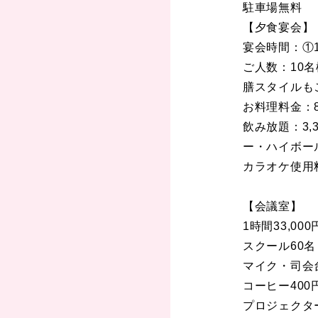
駐車場無料
【夕食宴会】
宴会時間：①1
ご人数：10
膳スタイルも
お料理料金：8
飲み放題：3
ー・ハイボー
カラオケ使用
【会議室】
1時間33,00
スクール60名
マイク・司会
コーヒー40
プロジェクター