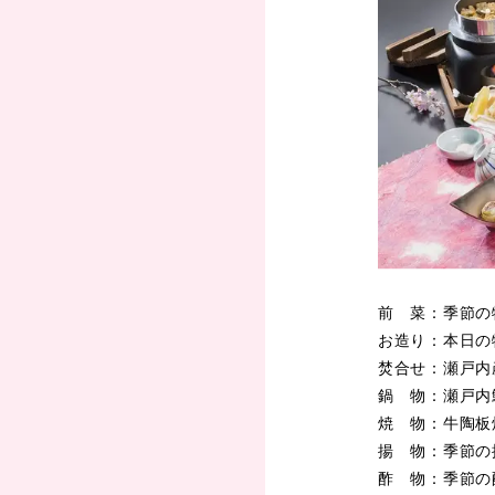
前 菜：季節の
お造り：本日の
焚合せ：瀬戸内
鍋 物：瀬戸内
焼 物：牛陶板
揚 物：季節の
酢 物：季節の