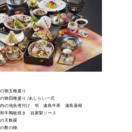
酒
節の物五種盛り
の物四種盛り /あしらい一式
戸内の地魚煮付け 筍 連島牛蒡 連島蓮根
産和牛陶板焼き 自家製ソース
節の天麩羅
節の酢の物