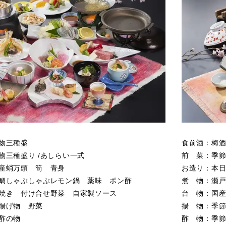
物三種盛
食前酒：梅
物三種盛り /あしらい一式
前 菜：季
産蛸万頭 筍 青身
お造り：本日
鯛しゃぶしゃぶレモン鍋 薬味 ポン酢
煮 物：瀬
焼き 付け合せ野菜 自家製ソース
台 物：国
揚げ物 野菜
揚 物：季
酢の物
酢 物：季