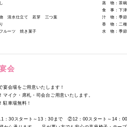
し
蒸 物：茶
食 事：下
物 清水仕立て 若芽 三つ葉
汁 物：季
り
香 物：二
フルーツ 焼き菓子
水 物：季
宴会
で宴会場をご用意いたします！
！マイク・席札・司会台ご用意いたします。
！駐車場無料！
1：30スタート～13：30まで ②12：00スタート～14：0
名様から承ります。 足が悪い方でも安心の高座椅子・テー