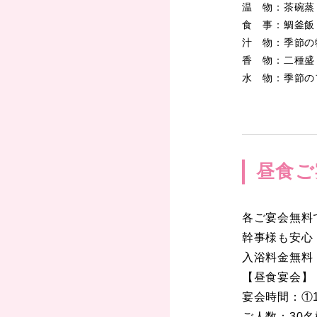
温 物：茶碗蒸
食 事：鯛釜飯
汁 物：季節の
香 物：二種盛
水 物：季節の
昼食ご
各ご宴会無料
幹事様も安心
入浴料金無料
【昼食宴会】
宴会時間：①1
ご人数：30