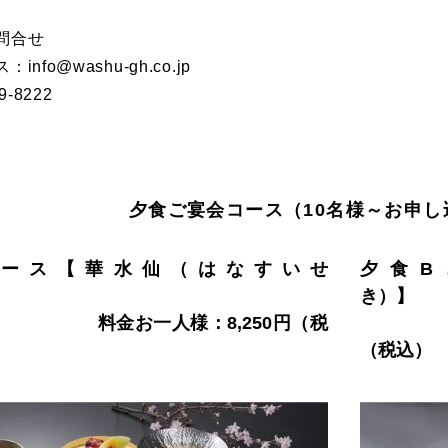
問合せ
nfo@washu-gh.co.jp
-8222
夕食ご宴会コース（10名様～お申し
コース【華水仙（はなすいせ
夕食B
ん）】
一人様：8,250円（税
料金
（税込）