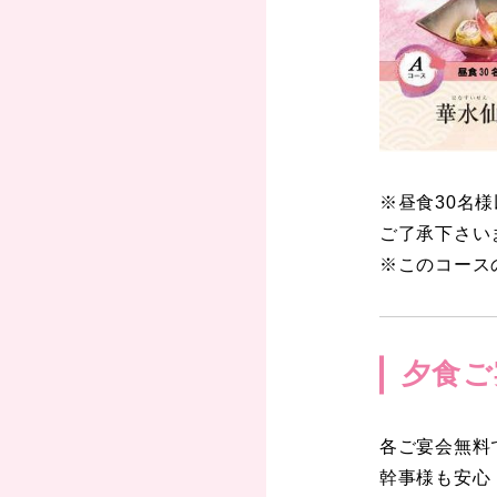
※昼食30名
ご了承下さい
※このコース
夕食ご
各ご宴会無料
幹事様も安心