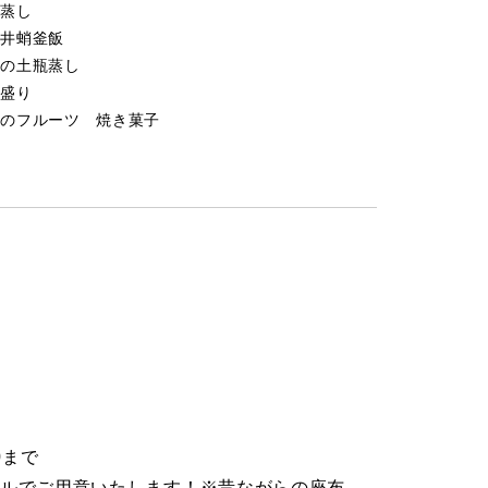
碗蒸し
津井蛸釜飯
節の土瓶蒸し
種盛り
節のフルーツ 焼き菓子
0まで
ブルでご用意いたします！※昔ながらの座布