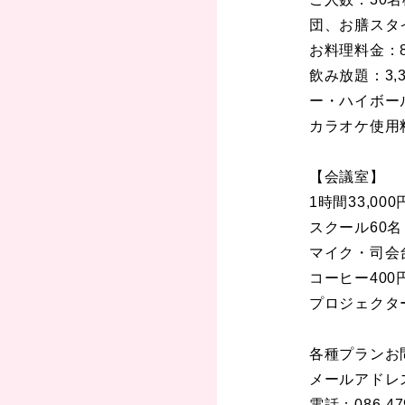
団、お膳スタ
お料理料金：8
飲み放題：3
ー・ハイボー
カラオケ使用
【会議室】
1時間33,00
スクール60名
マイク・司会
コーヒー40
プロジェクター
各種プランお
メールアドレス：i
電話：086-479