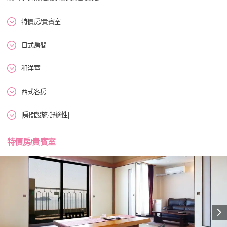
特價房/貴賓室
日式房間
和洋室
西式客房
|房間設施·舒適性|
特價房/貴賓室