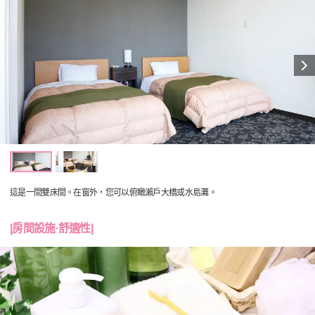
這是一間雙床間。在窗外，您可以俯瞰瀨戶大橋或水島灘。
|房間設施·舒適性|