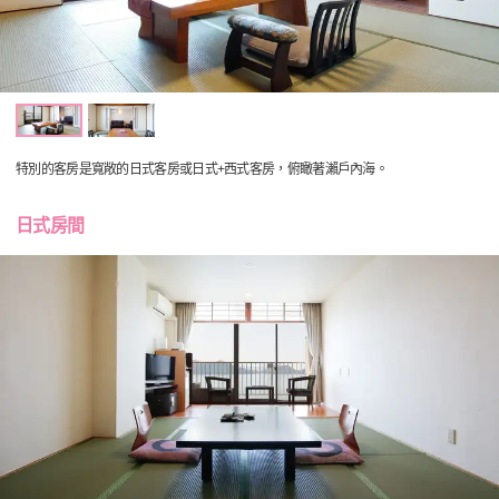
特別的客房是寬敞的日式客房或日式+西式客房，俯瞰著瀨戶內海。
日式房間