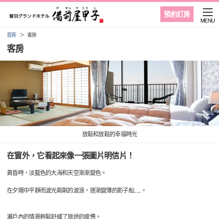
預約訂房
MENU
首頁
客房
客房
放鬆和放鬆的幸福時光
在窗外，它看起來像一張圖片明信片！
黃昏時，淡藍色的大海和天空漸漸變色。
在夕陽中平靜而波光粼粼的波浪，逐漸變薄的影子船......。
瀨戶內的情景輕鬆舒緩了旅途的疲憊。