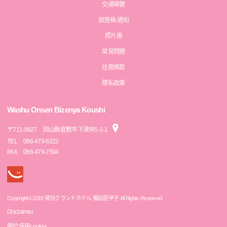
交通導覽
部落格·通知
照片庫
常見問題
住宿條款
隱私政策
Washu Onsen Bizenya Koushi
〒
711-0927
岡山縣倉敷市下津井5-1-1
TEL
086-479-8222
FAX
086-479-7504
Copyright© 2019 鷲羽グランドホテル 備前屋甲子 All Rights Reserved.
Disclaimer
關於使用cookie