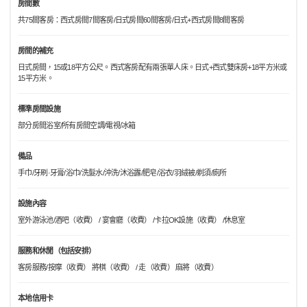
房間數
共75間客房：西式房間7間客房/日式房間60間客房/日式+西式房間8間客房
房間的補充
日式房間，15或18平方公尺。西式客房配有兩張單人床。日式+西式雙床房+18平方米或
15平方米。
標準房間設施
部分房間浴室/所有房間空調/電視/冰箱
備品
手巾/牙刷·牙膏/浴巾/洗髮水/沖洗/沐浴露/肥皂/浴衣/羽絨被/剃須/廁所
設施內容
室外游泳池/酒吧（收費） / 宴會廳（收費） /卡拉OK設施（收費） /休息室
服務和休閒（包括安排）
客房服務/按摩（收費） 將棋（收費） / 走（收費） 麻將（收費）
本地信用卡