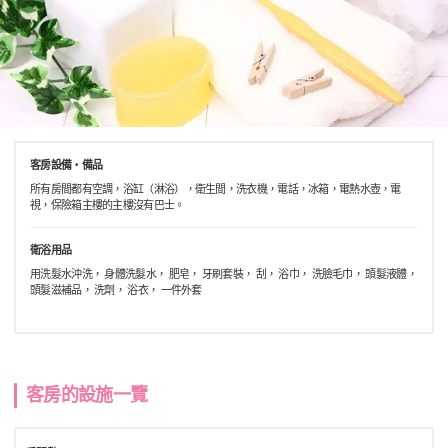
客房設備・備品
所有房間都有空調，浴缸（淋浴），衛生間，洗衣機，電話，冰箱，電熱水壺，電
視，保險箱主樓的主樓沒有巴士。
衛浴用品
用洗髮水沖洗， 身體洗髮水， 肥皂， 牙刷套裝， 刮， 浴巾， 洗臉毛巾， 頭髮液體，
頭髮滋補品， 洗劑， 浴衣， 一件外套
客房的設施一覽