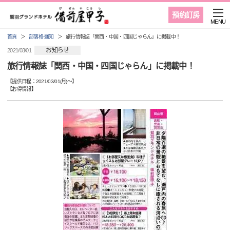
預約訂房
MENU
首頁
部落格·通知
旅行情報誌「関西・中国・四国じゃらん」に掲載中！
お知らせ
2021/03/01
旅行情報誌「関西・中国・四国じゃらん」に掲載中！
【提供日程：
2021/03/01(月)
〜】
【
お得情報
】