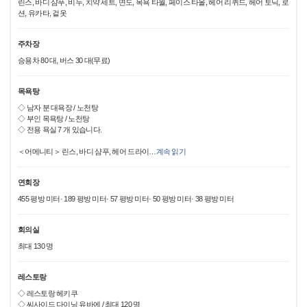
린스, 바디 샴푸, 비누, 치약 세트, 면도, 목욕 타월, 페이스 타올, 헤어 리퀴드, 헤어 토닉, 로
션, 유카타, 겉옷
주차장
승용차 80 대, 버스 30 대(무료)
목욕탕
◇ 남자 분 대욕장 / 노천탕
◇ 부인 목욕탕 / 노천탕
◇ 전용 욕실 7 개 있습니다.
＜어메니티＞ 린스, 바디 샴푸, 헤어 드라이
…
계속 읽기
연회장
455 평방 미터· 189 평방 미터· 57 평방 미터· 50 평방 미터· 38 평방 미터
회의실
최대 130 명
레스토랑
◇ 레스토랑 헤키쿠
◇ 씨사이드 다이닝 유바에 / 최대 120 명