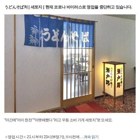
うどんそば처 | 세토지 | 현재 코로나 바이러스로 영업을 중단하고 있습니다.
"야간에"어이 한잔 ""아랫배했다 "라고 우동 소바 가게 세토지"로 오세요.
＜영업 시간＞ 21 시부 터 23시(부정기), ※사전에
…
계속 읽기