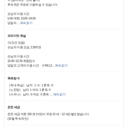
수 (남녀와도 · 전세 불가)
투숙객은 무료로 이용하실 수 있습니다
손님의 이용 시간
5:00~9:30, 15:00~24:00
당일의
…
계속 읽기
프라이빗 욕실
수(조건 있음)
손님의 이용 요금, 2,500 엔
손님의 이용 시간
15:00~22:30 최종접수
당일의 고객의 이용 시간 ※R6.12
…
계속 읽기
목욕탕 수
［옥내 욕실］ 남자 : 1 녀 : 1 혼욕 : 0
［노천탕］ 남자: 1 여자: 1 혼욕: 0
［사우나］ 남자 : 0 여성 : 0 혼욕 :
…
계속 읽기
온천 세금
온천 세금 어른 150 엔 (어린이 무료 (0 세 ~ 12 세)) 별도받습니다.
(호텔 투숙객 만)