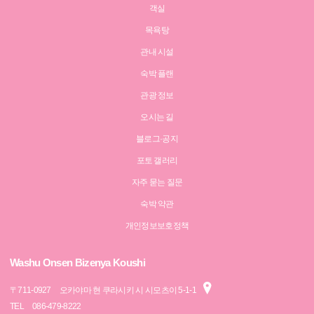
객실
목욕탕
관내 시설
숙박 플랜
관광 정보
오시는 길
블로그·공지
포토 갤러리
자주 묻는 질문
숙박 약관
개인정보보호정책
Washu Onsen Bizenya Koushi
〒
711-0927
오카야마 현 쿠라시키 시 시모츠이 5-1-1
TEL
086-479-8222