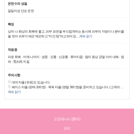
온천수의 성질
알칼리성 단순 온천
특징
상처 나 화상의 회복에 좋고, 피부 표면을 부드럽게하는 동시에 피부의 지방이나 분비물
을 씻어 피부가 매끈 매끈하고 "미인 탕"라고되어 있
…
계속 읽기
적응증
피로 회복 · 어깨 나머지 · 냉증 · 요통 · 신경통 · 류머티즘 · 땀띠 동상 균열 아까 내해 · 염
좌 · 荒れ性 치질
주의사항
▽ 대여 타올 (유료)도 있습니다.
▽ 페이스 타올 (판매 200 엔) · 목욕 타올 (렌탈 300 엔)을 준비하고 있습니다. (고객의
…
계속 읽기
오모테나시 (환대)
요리