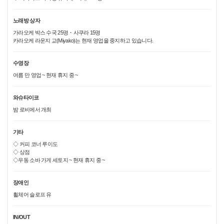
노래방 상자
가라오케 박스 수국 25명・사쿠라 15명
카라오케 라운지 교(Miyako)는 현재 영업을 중지하고 있습니다.
수영장
여름 만 영업 ~ 현재 휴지 중 ~
와슈타이코
밤 로비에서 개최
기타
◇ 커피 코너 루이도
◇ 상점
◇우동 소바 가게 세토지 ~ 현재 휴지 중 ~
장애인
휠체어 슬로프 유
IN/OUT