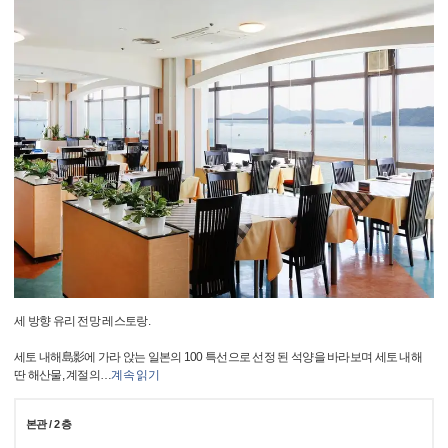
세 방향 유리 전망 레스토랑.
세토 내해島影에 가라 앉는 일본의 100 특선으로 선정 된 석양을 바라보며 세토 내해
딴 해산물, 계절의
…
계속 읽기
본관 / 2 층