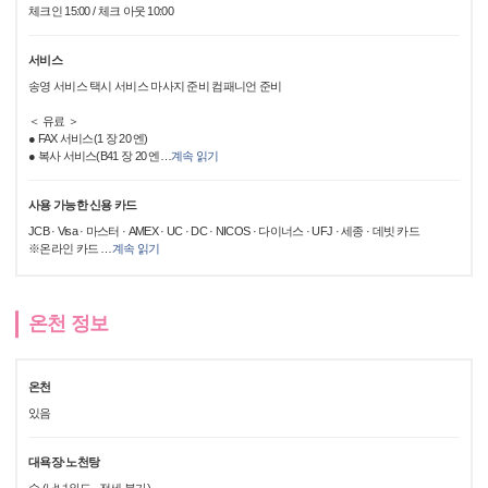
체크인 15:00 / 체크 아웃 10:00
서비스
송영 서비스 택시 서비스 마사지 준비 컴패니언 준비
＜ 유료 ＞
● FAX 서비스(1 장 20 엔)
● 복사 서비스(B41 장 20 엔
…
계속 읽기
사용 가능한 신용 카드
JCB · Visa · 마스터 · AMEX · UC · DC · NICOS · 다이너스 · UFJ · 세종 · 데빗 카드
※온라인 카드
…
계속 읽기
온천 정보
온천
있음
대욕장·노천탕